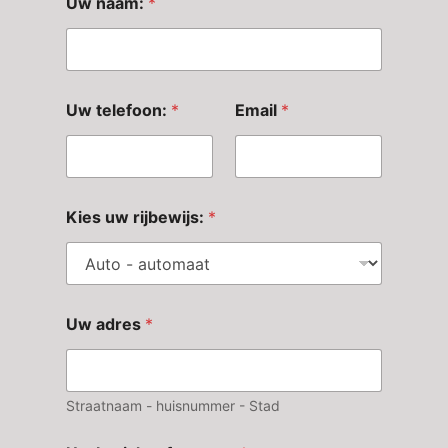
Uw naam:
*
U
Uw telefoon:
*
Email
*
w
o
f
E
m
a
Kies uw rijbewijs:
*
i
l
Uw adres
*
Straatnaam - huisnummer - Stad