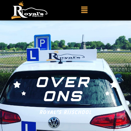
OVER
ONS
ROYAL’S RIJSCHOOL