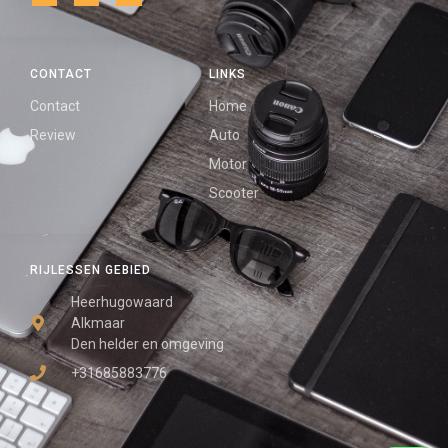
CONTACT
LINKS
Contact
Home
Review
Auto
Motor
Scooter
RIJLESSEN GEBIED
Heerhugowaard
Alkmaar
Den helder en omgeving
+31685883776