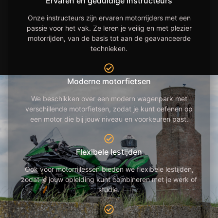
Ervaren en geduldige instructeurs
Onze instructeurs zijn ervaren motorrijders met een
passie voor het vak. Ze leren je veilig en met plezier
motorrijden, van de basis tot aan de geavanceerde
technieken.
Moderne motorfietsen
We beschikken over een modern wagenpark met
verschillende motorfietsen, zodat je kunt oefenen op
een motor die bij jouw niveau en voorkeuren past.
Flexibele lestijden
Ook voor motorrijlessen bieden we flexibele lestijden,
zodat je jouw opleiding kunt combineren met je werk of
studie.