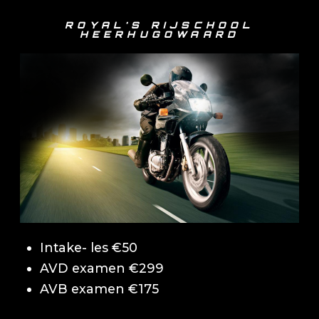
ROYAL'S RIJSCHOOL
HEERHUGOWAARD
Intake- les €50
AVD examen €299
AVB examen €175