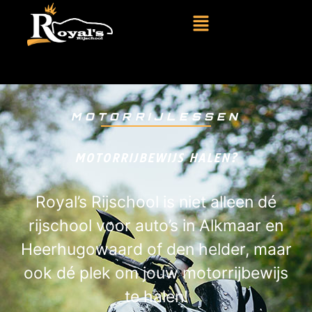
MOTORRIJLESSEN
MOTORRIJBEWIJS HALEN?
Royal’s Rijschool is niet alleen dé
rijschool voor auto’s in Alkmaar en
Heerhugowaard of den helder, maar
ook dé plek om jouw motorrijbewijs
te halen!